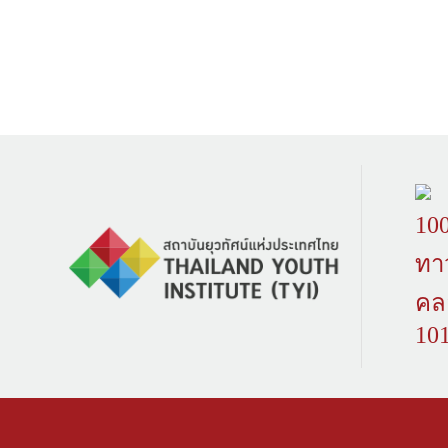
100
ทา
คล
10