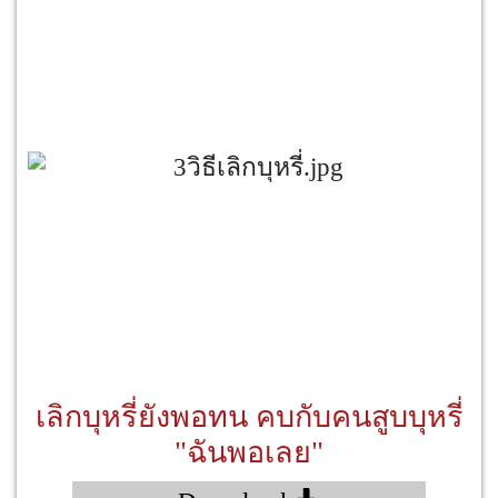
เลิกบุหรี่ยังพอทน คบกับคนสูบบุหรี่
"ฉันพอเลย"