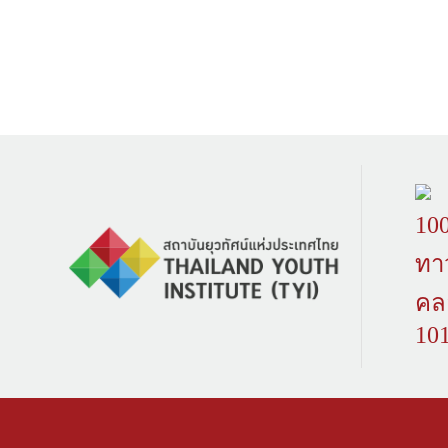
100
ทา
คล
10