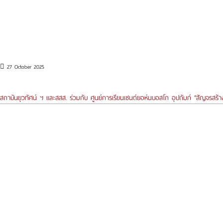
27 October 2025
สถาบันยุวทัศน์ ฯ และสสส. ร่วมกับ ศูนย์การเรียนเซนต์ยอห์นบอสโก อุปถัมภ์ “สัญจรสร้