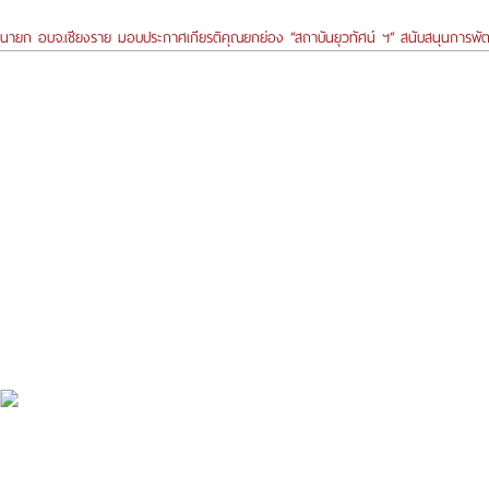
นายก อบจ.เชียงราย มอบประกาศเกียรติคุณยกย่อง “สถาบันยุวทัศน์ ฯ“ สนับสนุนการพัฒ