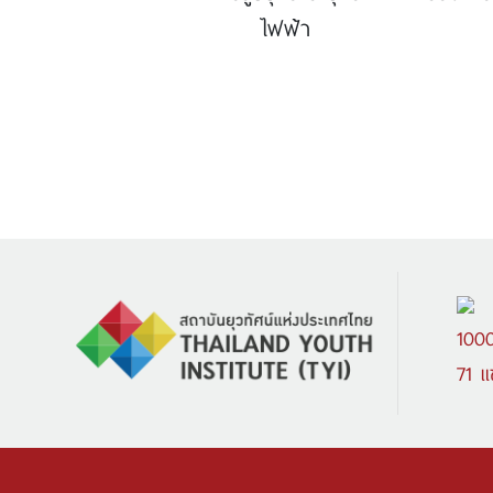
ไฟฟ้า
1000
71 แ