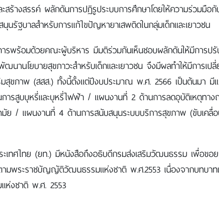
สร้างสรรค์ ผลักดันการปฏิรูประบบการศึกษาโดยให้ความร่วมมือกับร
บสนุนรัฐบาลสำหรับการแก้ไขปัญหายาเสพติดในกลุ่มเด็กและเยาวชน
การพร้อมด้วยคณะผู้บริหาร มีมติร่วมกันเห็นชอบผลักดันให้มีการป
นานโยบายสุขภาวะสำหรับเด็กและเยาวชน จึงมีผลทำให้มีการเปลี่ยนช
มสุขภาพ (สสส.) ทั้งนี้ตั้งแต่ปีงบประมาณ พ.ศ. 2566 เป็นต้นมา 
นการสูบบุหรี่และบุหรี่ไฟฟ้า / แผนงานที่ 2 ด้านการลดอุบัติเหตุทา
ามัย / แผนงานที่ 4 ด้านการสนับสนุนระบบบริการสุขภาพ (ขับเคล
งประเทศไทย (ยท.) มีหนังสือถึงอธิบดีกรมส่งเสริมวัฒนธรรม เพื่อข
ตามพระราชบัญญัติวัฒนธรรมแห่งชาติ พ.ศ.2553 เนื่องจากบทบาทแ
ห่งชาติ พ.ศ. 2553