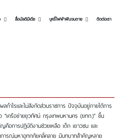
ง
สื่อมัลติมีเดีย
บุหรี่ไฟฟ้าฟินจนตาย
ติดต่อเรา
ผลกำไรและไม่สังกัดส่วนราชการ ปัจจุบันอยู่ภายใต้การ
ือ “เครือข่ายยุวทัศน์ กรุงเทพมหานคร (ยทก.)” ขึ้น
คือการปฏิบัติงานช่วยเหลือ เด็ก เยาวชน และ
ถานการณ์มหาอุทกภัยคลี่คลาย มีบทบาทสำคัญหลาย