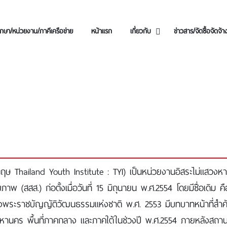
กษา/หน่วยงาน/ภาคีเครือข่าย
หน้าแรก
เกี่ยวกับ
ข่าวสาร/จัดซื้อจัดจ้า
กฤษ Thailand Youth Institute : TYI) เป็นหน่วยงานอิสระไม่แสวงหา
 (สสส.) ก่อตั้งเมื่อวันที่ 15 มิถุนายน พ.ศ.2554 โดยมีชื่อเดิม ค
ระราชบัญญัติวัฒนธรรมแห่งชาติ พ.ศ. 2553 มีบทบาทหน้าที่สำคัญ
พมหานคร พื้นที่ภาคกลาง และภาคใต้ในช่วงปี พ.ศ.2554 ภายหลังส