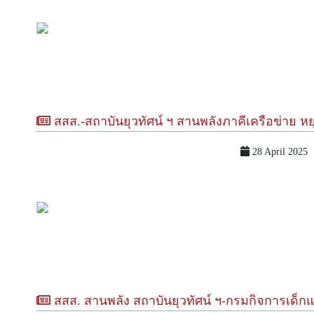
สสส.-สถาบันยุวทัศน์ ฯ สานพลังภาคีเครือข่าย หยุดอุบัติเหตุเด็ก-เยาวชน เดินหน้าขยายโมเดล 5 มาตรก
28 April 2025
สสส. สานพลัง สถาบันยุวทัศน์ ฯ-กรมกิจการเด็กและเยาวชน พัฒนา “อาสาสร้างสุขภาพ Gen-H 20,000 คน ใ