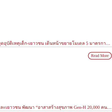
าร 3 จังหวัดระยอง-ขอนแก่น-ชลบุรี สร้างสถานศึกษาปลอดภัยทั่วประเทศ ยกระดับวินัยจราจร หนุนเยาวชนสร้างสรรค์สื่
Read More
นสถานรองรับเด็ก ตามหลัก 3H ผู้สื่อสารข้อมูลเกี่ยวกับสุขภาพ-สร้างสรรค์เนื้อหา-เป็นผู้นำทางความคิด ลดปัจจัยเส