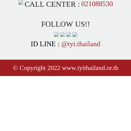
CALL CENTER :
021088530
FOLLOW US!!
ID LINE :
@tyi.thailand
© Copyright 2022 www.tyithailand.or.th