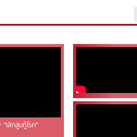
เลิกสูบกู้โรค"