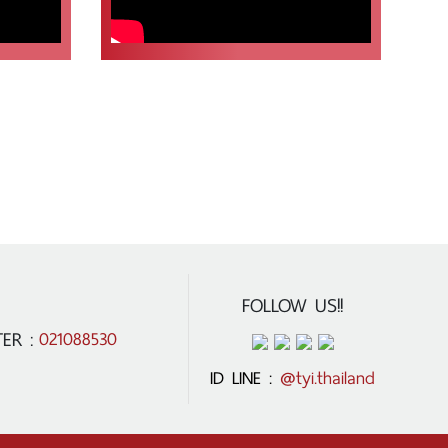
FOLLOW US!!
ER :
021088530
ID LINE :
@tyi.thailand