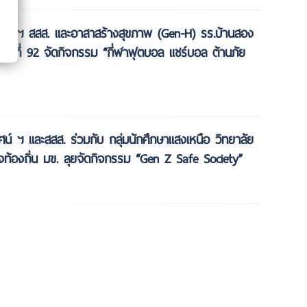
ัศน์ ฯ สสส. และอาสาสร้างสุขภาพ (Gen-H) รร.บ้านสอง
พที่ 92 จัดกิจกรรม “กี่ฬาฟุตบอล แชร์บอล ต้านภัย
ศน์ ฯ และสสส. ร่วมกับ กลุ่มนักศึกษาแสงเหนือ วิทยาลัย
้องถิ่น มข. ลุยจัดกิจกรรม “Gen Z Safe Society”