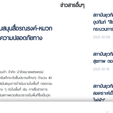
ข่าวสารอื่นๆ
สถาบันยุวท
อุปถัมภ์ “ส
ับสนุนสื่อรณรงค์-หมวก
กระบวนการ
ต่อความปลอดภัยทาง
2025-10-09
สถาบันยุวทั
สุขภาพ ตอ
2025-10-19
ทยฮอนด้า จำกัด นำโดยนายพชรพรรษ์
รับเด็กระดับชั้นประถมศึกษา) จำนวน 40
้สนับสนุนการดำเนินงานในพื้นที่ ตลอดจน
สถาบันยุวท
 ๆ ต่อในพื้นที่ เช่น การสื่อสารการ
สงเคราะห์เด
ับสภาพแวดล้อมจราจรในพื้นที่ซึ่งเป็นจุด
ไฟฟ้า”
ทพ เฉลิมเกียรติ ผู้กำกับการสถานี
2025-10-19
×
ับเกียรติจาก พ.ต.ท.ปรีชาภรณ์ เหมาอำ