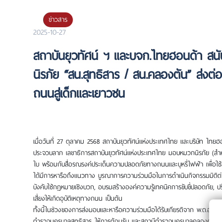
ข่าวสาร
2025-10-27
สถาบันยุวทัศน์ ฯ และบจก.ไทยฮอนด้า สน
นิรภัย “สน.สุทธิสาร / สน.คลองตัน” ส่ง
ถนนสู่เด็กและเยาวชน
เมื่อวันที่ 27 ตุลาคม 2568 สถาบันยุวทัศน์แห่งประเทศไทย และบริษัท ไ
ประจวบลาภ เลขาธิการสถาบันยุวทัศน์แห่งประเทศไทย มอบหมวกนิรภัย (สำห
ใบ พร้อมกับสื่อรณรงค์ประเด็นความปลอดภัยทางถนนและบุหรี่ไฟฟ้า เพื่อใช
ได้มีการหารือถึงแนวทาง บูรณาการความร่วมมือในการดำเนินกิจกรรมมิติต่าง
บังคับใช้กฎหมายเชิงบวก, อบรมสร้างองค์ความรู้เทคนิคการขับขี่ปลอดภัย, ปร
เสี่ยงให้เกิดอุบัติเหตุทางถนน เป็นต้น
ทั้งนี้ในช่วงของการส่งมอบและหารือความร่วมมือได้รับเกียรติจาก พ.ต.อ.พรเ
ตำรวจนครบาลสุทธิสาร ให้การต้อนรับ และสถานีตำรวจนครบาลคลองตัน ได้ร