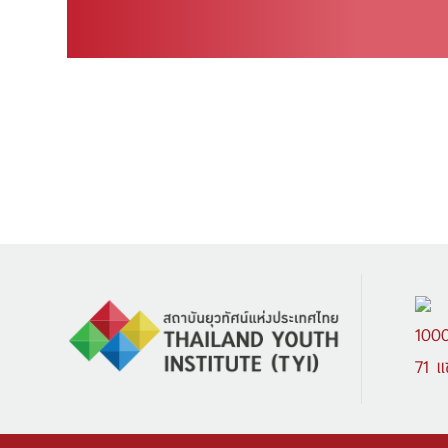
1000
71 แ