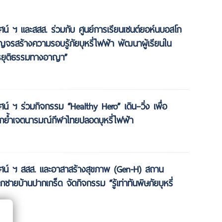
ัศน์ ฯ และสสส. ร่วมกับ ศูนย์การเรียนเซนต์ยอห์นบอสโก
ัญจรสร้างความรอบรู้ภัยบุหรี่ไฟฟ้า พัฒนาผู้เรียนใน
ยุติธรรมทางอาญา”
ศน์ ฯ ร่วมกิจกรรม “Healthy Hero” เดิน–วิ่ง เพื่อ
กย้ำเจตนารมณ์กีฬาไทยปลอดบุหรี่ไฟฟ้า
ัศน์ ฯ สสส. และอาสาสร้างสุขภาพ (Gen-H) สถาน
็กชายบ้านปากเกร็ด จัดกิจกรรม “รู้เท่าทันพิษภัยบุหรี่